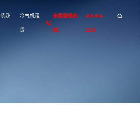
联系我
冷气机租
全国服务热
400-960-
们
赁
线：
2220