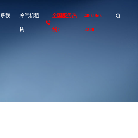
联系我
冷气机租
全国服务热
400-960-
们
赁
线：
2220