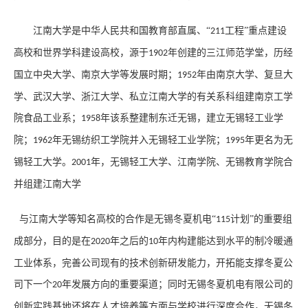
江南大学是中华人民共和国教育部直属、
“
工程”重点建设
211
高校和世界学科建设高校，源于
年创建的三江师范学堂，历经
1902
国立中央大学、南京大学等发展时期；
年由南京大学、复旦大
1952
学、武汉大学、浙江大学、私立江南大学的有关系科组建南京工学
院食品工业系；
年该系整建制东迁无锡，建立无锡轻工业学
1958
院；
年无锡纺织工学院并入无锡轻工业学院；
年更名为无
1962
1995
锡轻工大学。
年，无锡轻工大学、江南学院、无锡教育学院合
2001
并组建江南大学
与江南大学等知名高校的合作是无锡冬夏机电
“
计划”的重要组
115
成部分，目的是在
年之后的
年内构建能达到水平的制冷暖通
2020
10
工业体系，完善公司现有的技术创新研发能力，开拓能支撑冬夏公
司下一个
年发展方向的重要渠道；同时无锡冬夏机电有限公司的
20
创新实践基地还将在人才培养等方面与学校进行深度合作，无锡冬