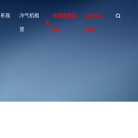
联系我
冷气机租
全国服务热
400-960-
们
赁
线：
2220