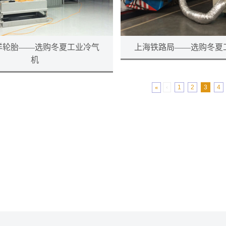
洋轮胎——选购冬夏工业冷气
上海铁路局——选购冬夏
机
«
‹
1
2
3
4