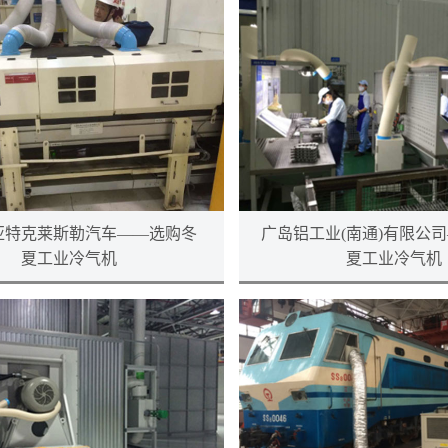
亚特克莱斯勒汽车——选购冬
广岛铝工业(南通)有限公
夏工业冷气机
夏工业冷气机