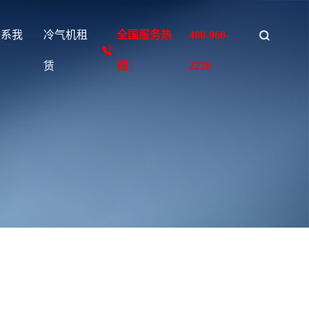
联系我
冷气机租
全国服务热
400-960-
们
赁
线：
2220