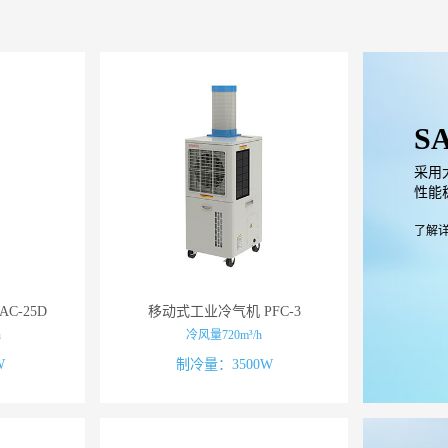
S
采用
性能
了解
C-25D
移动式工业冷气机 PFC-3
h
冷风量720m³/h
W
制冷量：3500W