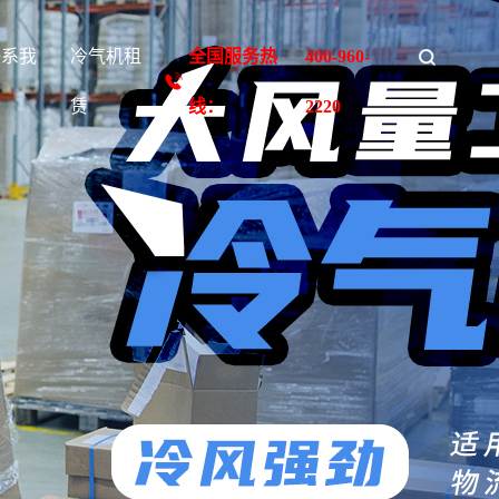
联系我
冷气机租
全国服务热
400-960-
们
赁
线：
2220