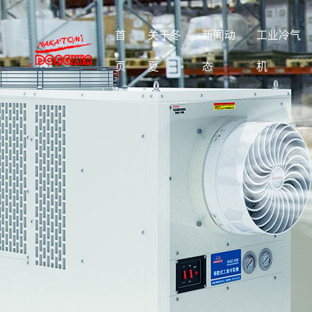
首
关于冬
新闻动
工业冷气
页
夏
态
机