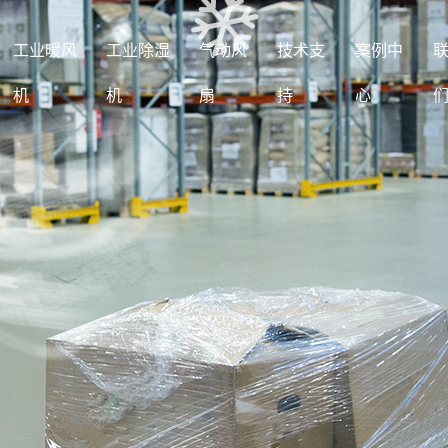
工业暖风
工业除湿
气动风
技术支
案例中
机
机
扇
持
心